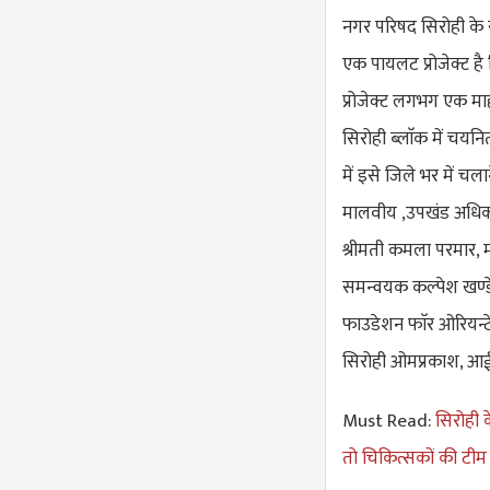
नगर परिषद सिरोही के 
एक पायलट प्रोजेक्ट है 
प्रोजेक्ट लगभग एक मा
सिरोही ब्लाॅक में चयन
में इसे जिले भर में चल
मालवीय ,उपखंड अधिका
श्रीमती कमला परमार, मह
समन्वयक कल्पेश खण्डेल
फाउडेशन फाॅर ओरियन्ट
सिरोही ओमप्रकाश, आईडि
Must Read:
सिरोही क
तो चिकित्सकों की टीम