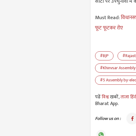
सीटों पर उपचुनावों 
Must Read:
विधानसभा
फूट फूटकर रोए
#BJP
#Rajast
#Khinvsar Assembly 
#5 Assembly by-elec
पढें
विश्व
खबरें,
ताजा हिं
Bharat App.
Follow us on :