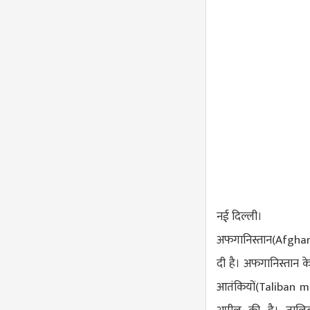
नई दिल्ली।
अफगानिस्तान(
Afghan
दी है। अफगानिस्तान क
आतंकियों(
Taliban mi