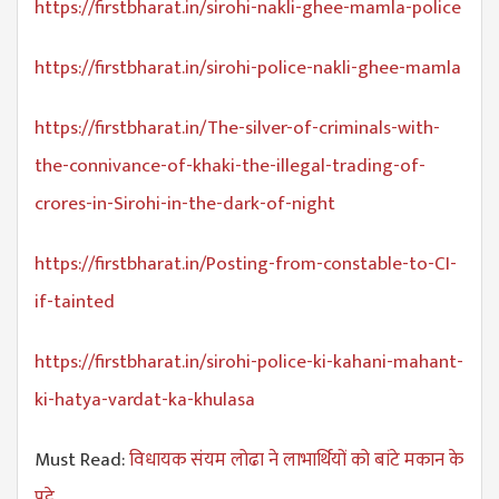
https://firstbharat.in/sirohi-nakli-ghee-mamla-police
https://firstbharat.in/sirohi-police-nakli-ghee-mamla
https://firstbharat.in/The-silver-of-criminals-with-
the-connivance-of-khaki-the-illegal-trading-of-
crores-in-Sirohi-in-the-dark-of-night
https://firstbharat.in/Posting-from-constable-to-CI-
if-tainted
https://firstbharat.in/sirohi-police-ki-kahani-mahant-
ki-hatya-vardat-ka-khulasa
Must Read:
विधायक संयम लोढा ने लाभार्थियों को बांटे मकान के
पट्टे