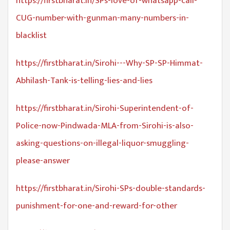
https://firstbharat.in/SPs-love-of-whatsapp-call-
CUG-number-with-gunman-many-numbers-in-
blacklist
https://firstbharat.in/Sirohi---Why-SP-SP-Himmat-
Abhilash-Tank-is-telling-lies-and-lies
https://firstbharat.in/Sirohi-Superintendent-of-
Police-now-Pindwada-MLA-from-Sirohi-is-also-
asking-questions-on-illegal-liquor-smuggling-
please-answer
https://firstbharat.in/Sirohi-SPs-double-standards-
punishment-for-one-and-reward-for-other