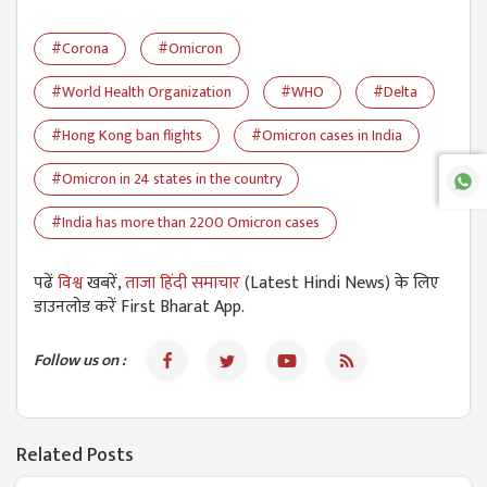
#Corona
#Omicron
#World Health Organization
#WHO
#Delta
#Hong Kong ban flights
#Omicron cases in India
#Omicron in 24 states in the country
#India has more than 2200 Omicron cases
पढें
विश्व
खबरें,
ताजा हिंदी समाचार
(Latest Hindi News) के लिए
डाउनलोड करें First Bharat App.
Follow us on :
Related Posts