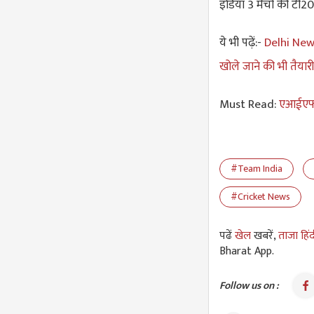
इंडिया 3 मैचों की टी2
ये भी पढ़ें:-
Delhi News:
खोले जाने की भी तैयार
Must Read:
एआईएफएफ
#Team India
#Cricket News
पढें
खेल
खबरें,
ताजा हिं
Bharat App.
Follow us on :