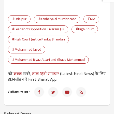
#Udaipur
#Kanhaiyalal murder case
#NIA
#Leader of Opposition Tikaram Juli
#High Court
#High Court Justice Pankaj Bhandari
#Mohammad Javed
#Mohammad Riyaz Attari and Ghaus Mohammad
पढें
क्राइम
खबरें,
ताजा हिंदी समाचार
(Latest Hindi News) के लिए
डाउनलोड करें First Bharat App.
Follow us on :