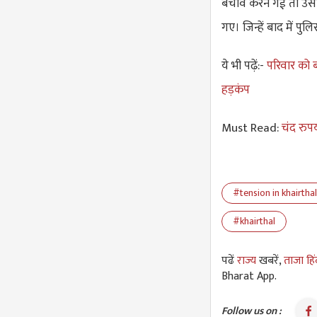
बचाव करने गई तो उसके
गए। जिन्हें बाद में पु
ये भी पढ़ें:-
परिवार को 
हड़कंप
Must Read:
चंद रुप
#tension in khairthal
#khairthal
पढें
राज्य
खबरें,
ताजा हि
Bharat App.
Follow us on :