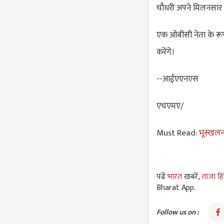
चौधरी अपने मिलनसार स्
एक ओबीसी नेता के रूप 
करेंगे।
--आईएएनएस
एचएमए/
Must Read:
भूस्खलन 
पढें
भारत
खबरें,
ताजा हि
Bharat App.
Follow us on :