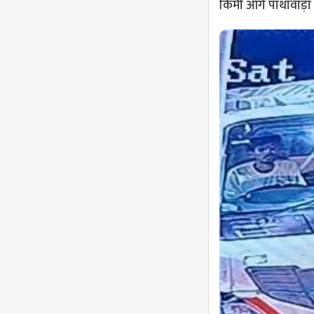
किमी आगे पांथावाड़ा (