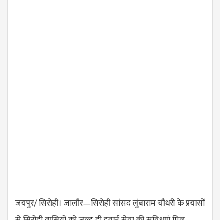
जयपुर/ सिरोही। जालौर—सिरोही सांसद लुंबाराम चौधरी के प्रयासों
से सिरोही वासियों को जल्द ही हवाई सेवा की सुविधाएं मिल