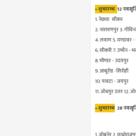
• शुभारम्भ
12 नवसृज
1. नेछवा सीकर
2. नारायणपुर 3. गोवि
4. लवाण 5. मण्डावर -
6. सीकरी 7. उच्चैन - भ
8. भीण्डर - उदयपुर
9. आबूरोड -सिरोही
10. पावटा - जयपुर
11. जोधपुर उत्तर 12. ज
• शुभारम्भ
28 नवसृज
1. जोबनेर 2. माधोराजपु