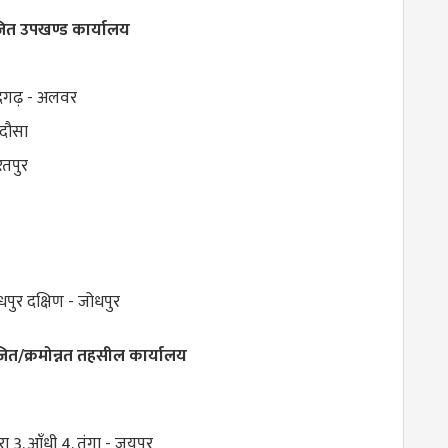
ित उपखण्ड कार्यालय
न्दगढ़ - अलवर
 दौसा
रतपुर
ोधपुर दक्षिण - जोधपुर
ित/क्रमोन्नत तहसील कार्यालय
रा 3. आँधी 4. तूंगा - जयपुर