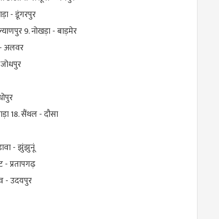
ा - डूंगरपुर
ल्याणपुर 9. नोखड़ा - बाड़मेर
ा - अलवर
 जोधपुर
धोपुर
पाड़ा 18. सैंथल - दौसा
वा - झुंझुनूं
ट - प्रतापगढ़
ंव - उदयपुर