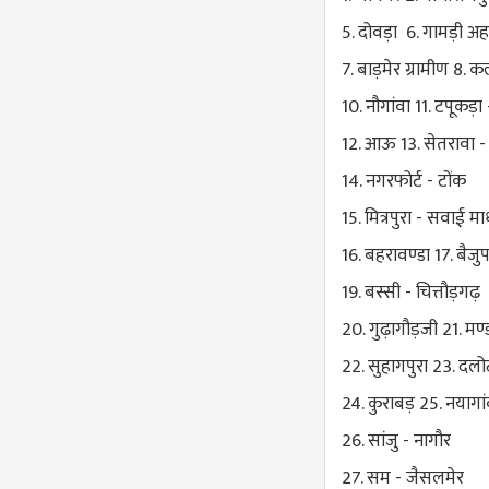
5. दोवड़ा 6. गामड़ी अहाड़
7. बाड़मेर ग्रामीण 8. क
10. नौगांवा 11. टपूकड़
12. आऊ 13. सेतरावा -
14. नगरफोर्ट - टोंक
15. मित्रपुरा - सवाई मा
16. बहरावण्डा 17. बैजु
19. बस्सी - चित्तौड़गढ़
20. गुढ़ागौड़जी 21. मण्डा
22. सुहागपुरा 23. दलो
24. कुराबड़ 25. नयागा
26. सांजु - नागौर
27. सम - जैसलमेर