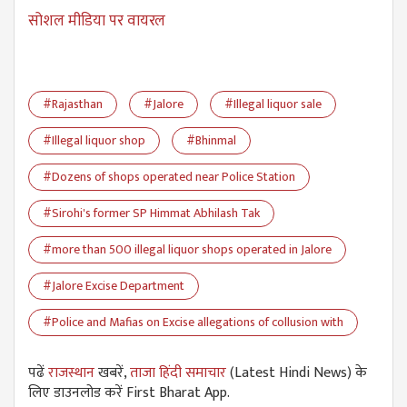
सोशल मीडिया पर वायरल
#Rajasthan
#Jalore
#Illegal liquor sale
#Illegal liquor shop
#Bhinmal
#Dozens of shops operated near Police Station
#Sirohi's former SP Himmat Abhilash Tak
#more than 500 illegal liquor shops operated in Jalore
#Jalore Excise Department
#Police and Mafias on Excise allegations of collusion with
पढें
राजस्थान
खबरें,
ताजा हिंदी समाचार
(Latest Hindi News) के
लिए डाउनलोड करें First Bharat App.