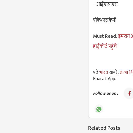
--आईएएनएस
पीके/एसकेपी
Must Read:
इमरान आ
हाईकोर्ट पहुंचे
पढें
भारत
खबरें,
ताजा हि
Bharat App.
Follow us on :
Related Posts