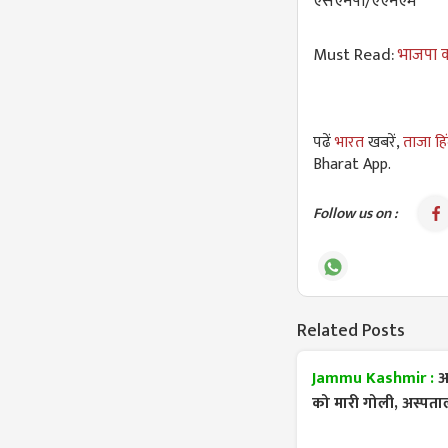
एसएनपी/एएनएम
Must Read:
भाजपा 
पढें
भारत
खबरें,
ताजा हि
Bharat App.
Follow us on :
Related Posts
Jammu Kashmir :
अ
को मारी गोली, अस्पता