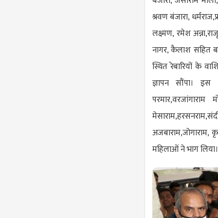
बंजारा, जैसाराम माली,
श्रवण बंजारा, धर्मराज
लक्ष्मण, रमेश अन्ना,र
नागर, कैलाश सहित बडी
स्थित रेबारियों के व
ज्ञापन सौंपा। इस 
परमार,वरजांगाराम म
मेसाराम,हरसनराम,सं
अजबाराम,जोगाराम, कृष
महिलाओं ने भाग लिया