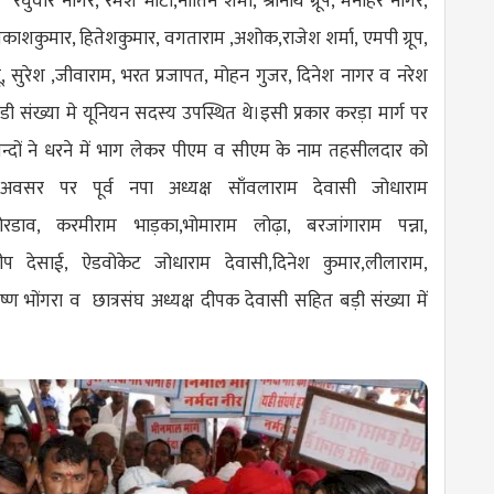
 रघुवीर नागर, रमेश भाटी,नीतिन शर्मा, श्रीनाथ ग्रूप, मनोहर नागर,
,प्रकाशकुमार, हितेशकुमार, वगताराम ,अशोक,राजेश शर्मा, एमपी ग्रूप,
ाजू, सुरेश ,जीवाराम, भरत प्रजापत, मोहन गुजर, दिनेश नागर व नरेश
 संख्या मे यूनियन सदस्य उपस्थित थे।इसी प्रकार करड़ा मार्ग पर
ाशिन्दों ने धरने में भाग लेकर पीएम व सीएम के नाम तहसीलदार को
अवसर पर पूर्व नपा अध्यक्ष साँवलाराम देवासी जोधाराम
ोरडाव, करमीराम भाड़का,भोमाराम लोढ़ा, बरजांगाराम पन्ना,
दीप देसाई, ऐडवोकेट जोधाराम देवासी,दिनेश कुमार,लीलाराम,
्ण भोंगरा व छात्रसंघ अध्यक्ष दीपक देवासी सहित बड़ी संख्या में
।