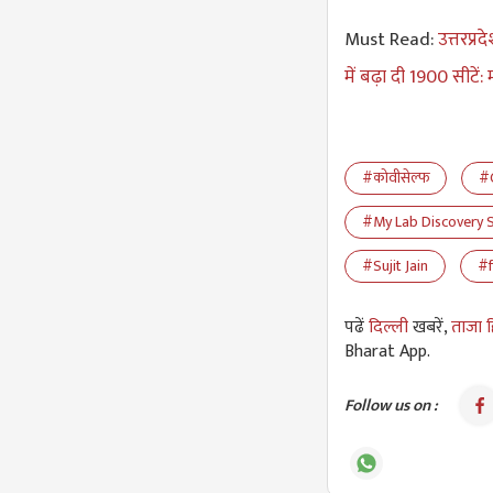
Must Read:
उत्तरप्र
में बढ़ा दी 1900 सीटें: 
#कोवीसेल्फ
#
#My Lab Discovery 
#Sujit Jain
#f
पढें
दिल्ली
खबरें,
ताजा ह
Bharat App.
Follow us on :