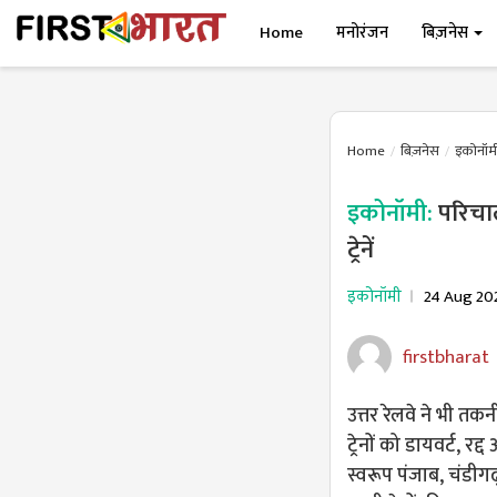
Home
मनोरंजन
बिज़नेस
Home
बिज़नेस
इकोनॉम
इकोनॉमी:
परिचा
ट्रेनें
इकोनॉमी
24 Aug 20
firstbharat
उत्तर रेलवे ने भी त
ट्रेनों को डायवर्ट, र
स्वरूप पंजाब, चंडीगढ़, 