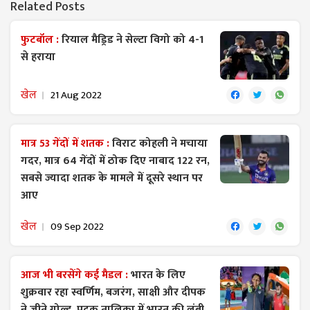
Related Posts
फुटबॉल :
रियाल मैड्रिड ने सेल्टा विगो को 4-1
से हराया
खेल
21 Aug 2022
मात्र 53 गेंदों में शतक :
विराट कोहली ने मचाया
गदर, मात्र 64 गेंदों में ठोक दिए नाबाद 122 रन,
सबसे ज्यादा शतक के मामले में दूसरे स्थान पर
आए
खेल
09 Sep 2022
आज भी बरसेंगे कई मैडल :
भारत के लिए
शुक्रवार रहा स्वर्णिम, बजरंग, साक्षी और दीपक
ने जीते गोल्ड, पदक तालिका में भारत की लंबी